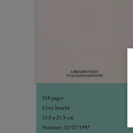
318
pages
Livre broché
13.5 x 21.5 cm
Parution :
01/07/1997