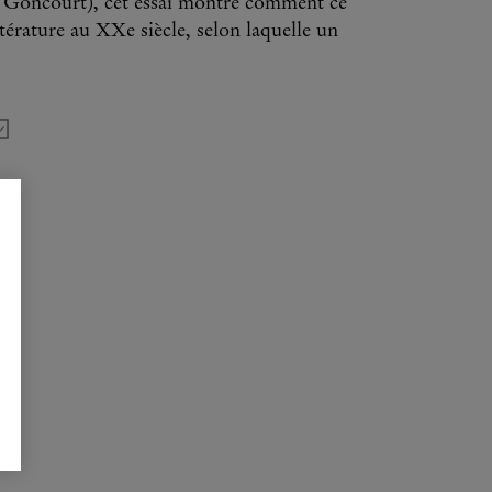
 Goncourt), cet essai montre comment ce
térature au XXe siècle, selon laquelle un