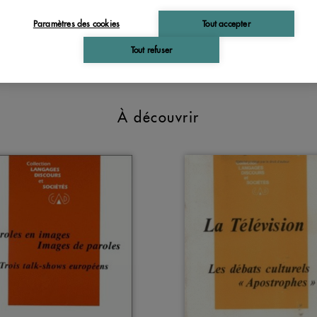
peuvent-ils s'enrichir d'une approche interculture
volume tente de donner des éléments de réponse
Paramètres des cookies
Tout accepter
Tout refuser
À découvrir