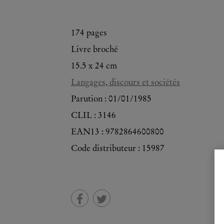
174
pages
Livre broché
15.5 x 24 cm
Langages, discours et sociétés
Parution :
01/01/1985
CLIL : 3146
EAN13 :
9782864600800
Code distributeur : 15987