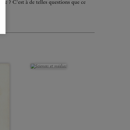
lle ? C'est à de telles questions que ce
.