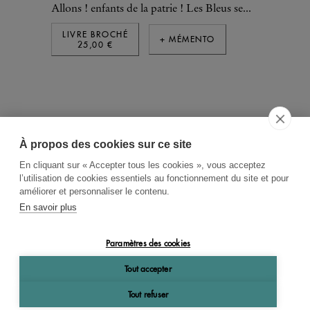
Allons ! enfants de la patrie ! Les Bleus se...
LIVRE BROCHÉ
+ MÉMENTO
25,00 €
À propos des cookies sur ce site
ACCUEIL
CGV
CONTACT
En cliquant sur « Accepter tous les cookies », vous acceptez
RECHERCHE THÉMATIQUE
l’utilisation de cookies essentiels au fonctionnement du site et pour
améliorer et personnaliser le contenu.
RIGHTS & PERMISSIONS
En savoir plus
MENTIONS LÉGALES
Paramètres des cookies
OK
Tout accepter
Tout refuser