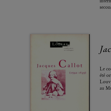
inter
secon
Ja
Le co
été o
Louvr
au Mu