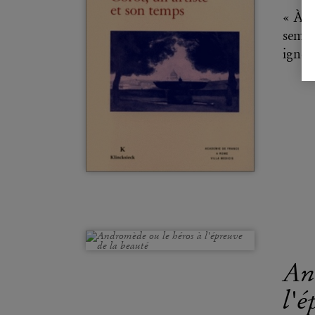
« À p
semble
ignore
An
l'é