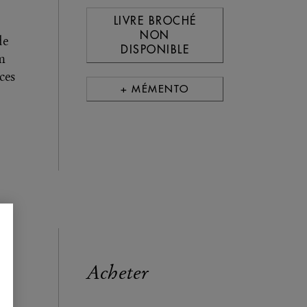
LIVRE BROCHÉ
NON
de
DISPONIBLE
em
ces
+ MÉMENTO
Acheter