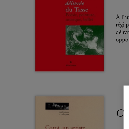
À l'a
régi 
déliv
oppos
Cor