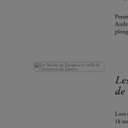
Persé
Andro
plonge
Les
de
Lors 
18 no