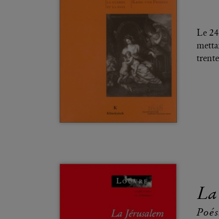
Le 24
metta
trente
La
Poés