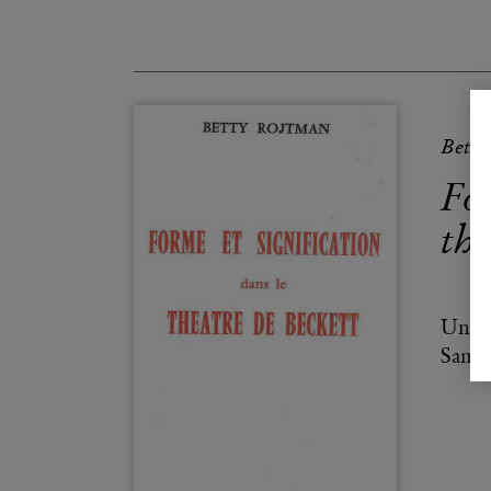
Bett
For
thé
Une a
Samue