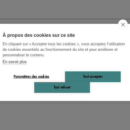
À propos des cookies sur ce site
y Rojtman
En cliquant sur « Accepter tous les cookies », vous acceptez l’utilisation
me et signification dans le
de cookies essentiels au fonctionnement du site et pour améliorer et
personnaliser le contenu.
âtre de Beckett
En savoir plus
Paramètres des cookies
Tout accepter
nalyse approfondie des procédés du théâtre si singulier
Tout refuser
l Beckett, axée sur le concept de "tension"