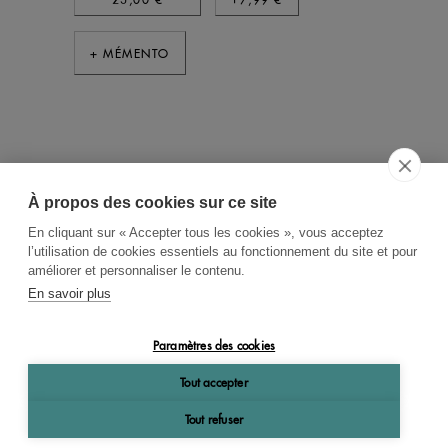
+ MÉMENTO
À propos des cookies sur ce site
ACCUEIL
CGV
CONTACT
En cliquant sur « Accepter tous les cookies », vous acceptez
RECHERCHE THÉMATIQUE
l’utilisation de cookies essentiels au fonctionnement du site et pour
améliorer et personnaliser le contenu.
RIGHTS & PERMISSIONS
En savoir plus
MENTIONS LÉGALES
Paramètres des cookies
OK
Tout accepter
Tout refuser