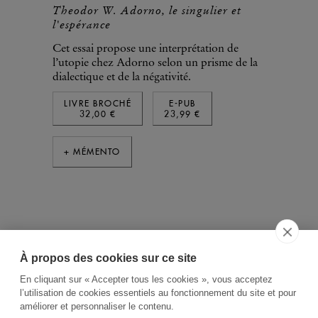
Theodor W. Adorno, le singulier et
l'espérance
Cet essai propose une interprétation de
l’utopie chez Adorno selon un prisme de la
dialectique et de la négativité.
LIVRE BROCHÉ
E-PUB
32,00 €
23,99 €
+ MÉMENTO
À propos des cookies sur ce site
ACCUEIL
CGV
CONTACT
En cliquant sur « Accepter tous les cookies », vous acceptez
RECHERCHE THÉMATIQUE
l’utilisation de cookies essentiels au fonctionnement du site et pour
améliorer et personnaliser le contenu.
RIGHTS & PERMISSIONS