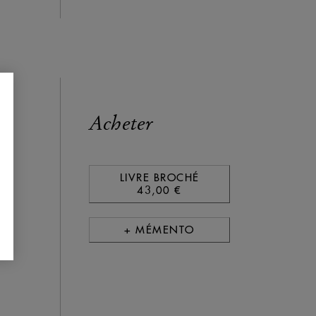
Acheter
-
LIVRE BROCHÉ
43,00 €
uis
+ MÉMENTO
es