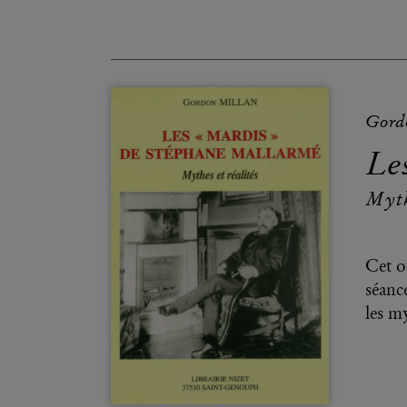
Gord
Le
Myth
Cet o
séanc
les m