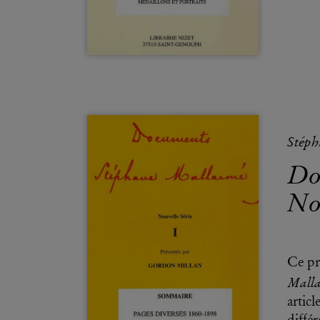
Stép
Do
Nou
Ce pr
Mall
artic