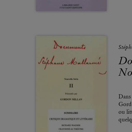
Stép
Do
Nou
Dans 
Gordo
ou li
quelq