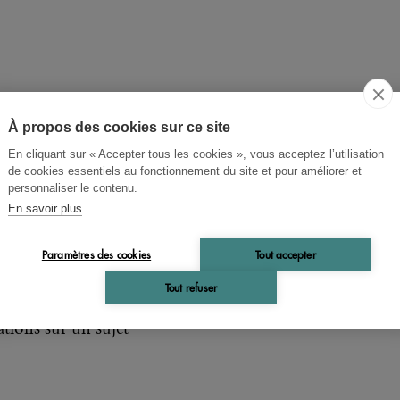
À propos des cookies sur ce site
hane Mallarmé
En cliquant sur « Accepter tous les cookies », vous acceptez l’utilisation
cuments Stéphane Mallarmé 
de cookies essentiels au fonctionnement du site et pour améliorer et
personnaliser le contenu.
velle série III
En savoir plus
Paramètres des cookies
Tout accepter
lume réunit les proses expérimentales de Mallarmé, dep
Tout refuser
Vathek
rieuse préface au
de Beckford jusqu'aux pièces d
ations sur un sujet"