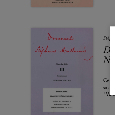
Stép
Do
Nou
Ce vo
sa cu
"Vari