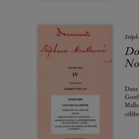
Stép
Do
No
Dans 
Gordo
Malla
célèb