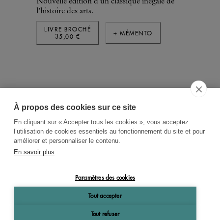
Nouvelle édition d'un classique inégalé de
l’histoire des arts.
LIVRE BROCHÉ
+ MÉMENTO
35,00 €
À propos des cookies sur ce site
ACCUEIL
CGV
CONTACT
En cliquant sur « Accepter tous les cookies », vous acceptez
RECHERCHE THÉMATIQUE
l’utilisation de cookies essentiels au fonctionnement du site et pour
améliorer et personnaliser le contenu.
RIGHTS & PERMISSIONS
En savoir plus
MENTIONS LÉGALES
Paramètres des cookies
OK
Tout accepter
Tout refuser