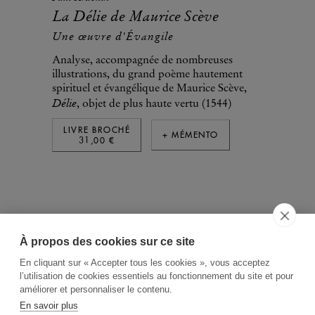
La Délie de Maurice Scève
Une œuvre d'Évangile
Analyse, accompagnée de nombreuses
illustrations, du grand poème hautement
spirituel et évangélique de Maurice Scève,
Délie
, objet de plus haute vertu (1544)
LIVRE BROCHÉ
+ MÉMENTO
31,00 €
À propos des cookies sur ce site
ACCUEIL
CGV
CONTACT
En cliquant sur « Accepter tous les cookies », vous acceptez
RECHERCHE THÉMATIQUE
l’utilisation de cookies essentiels au fonctionnement du site et pour
améliorer et personnaliser le contenu.
RIGHTS & PERMISSIONS
En savoir plus