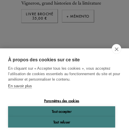
Vigneron, grand historien de la littérature
LIVRE BROCHÉ
+ MÉMENTO
35,00 €
À propos des cookies sur ce site
ACCUEIL
CGV
CONTACT
En cliquant sur « Accepter tous les cookies », vous acceptez
RECHERCHE THÉMATIQUE
l’utilisation de cookies essentiels au fonctionnement du site et pour
améliorer et personnaliser le contenu.
RIGHTS & PERMISSIONS
En savoir plus
MENTIONS LÉGALES
Paramètres des cookies
OK
Tout accepter
Tout refuser