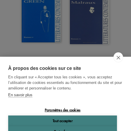
À propos des cookies sur ce site
ACCUEIL
CGV
CONTACT
En cliquant sur « Accepter tous les cookies », vous acceptez
RECHERCHE THÉMATIQUE
l’utilisation de cookies essentiels au fonctionnement du site et pour
améliorer et personnaliser le contenu.
RIGHTS & PERMISSIONS
En savoir plus
MENTIONS LÉGALES
Paramètres des cookies
OK
Tout accepter