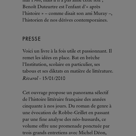
mai 1968, mais il n'a pas aimé cette fête ;
Benoît Duteurtre est l'enfant d'« après
l'histoire » – comme disait son ami Muray –,
l'historien de nos dérives contemporaines.
PRESSE
Voici un livre à la fois utile et passionnant. Il
remet les idées en place. Bat en brèche
l'Institution, scolaire en particulier, ses
tabous et ses diktats en matière de littérature.
Rivarol
- 15/01/2010
Cet ouvrage propose un panorama sélectif
de l'histoire littéraire française des années
cinquante à nos jours. Du roman de genre à
une évocation de Robbe-Grillet en passant
par une fine analyse des néo-hussards, ce
volume offre une promenade ponctuée par
trois grands entretiens avec Michel Déon,