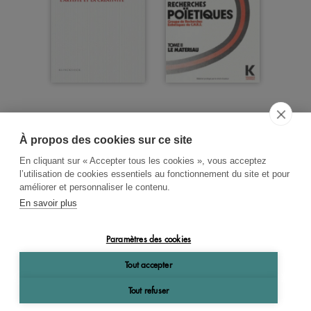
À propos des cookies sur ce site
ACCUEIL
CGV
CONTACT
En cliquant sur « Accepter tous les cookies », vous acceptez
RECHERCHE THÉMATIQUE
l’utilisation de cookies essentiels au fonctionnement du site et pour
améliorer et personnaliser le contenu.
RIGHTS & PERMISSIONS
En savoir plus
MENTIONS LÉGALES
Paramètres des cookies
OK
Tout accepter
Tout refuser