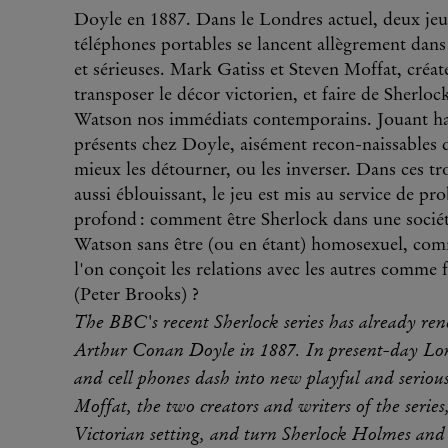
Doyle en 1887. Dans le Londres actuel, deux jeu
téléphones portables se lancent allègrement dans 
et sérieuses. Mark Gatiss et Steven Moffat, créate
transposer le décor victorien, et faire de Sherloc
Watson nos immédiats contemporains. Jouant hab
présents chez Doyle, aisément recon-naissables de
mieux les détourner, ou les inverser. Dans ces tro
aussi éblouissant, le jeu est mis au service de p
profond : comment être Sherlock dans une sociét
Watson sans être (ou en étant) homosexuel, comm
l'on conçoit les relations avec les autres comme 
(Peter Brooks) ?
The BBC's recent Sherlock series has already ren
Arthur Conan Doyle in 1887. In present-day Lon
and cell phones dash into new playful and serio
Moffat, the two creators and writers of the seri
Victorian setting, and turn Sherlock Holmes and 