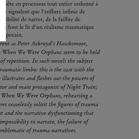
 la quête en processus tout entier ordonné à
ves signalent que l'enflure infinie de
ibilité de narrer, de la faillite de
ers font le lit d'un réalisme traumatique
temporain.
fferent as Peter Ackroyd's Hawksmoor,
's When We Were Orphans seem to be held
f repetition. In such novels the subject
raumatic limbo: this is the case with the
llustrates and fleshes out the powers of
ator and main protagonist of Night Train;
 of When We Were Orphans, rehearsing a
s ceaselessly solicit the figures of trauma
ast and the narrative dysfunctioning that
mpossibility to narrate, the failure of
emblematic of trauma narratives.