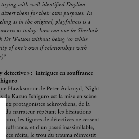
toying with well-identified Doylian
 divert them for their own purposes. In
ling as in the original, playfulness is a
concern us today: how can one be Sherlock
with Dr Watson without being (or while
ty of one's own if relationships with
s)?
detective » : intrigues en souffrance
shiguro
s que Hawksmoor de Peter Ackroyd, Night
de Kazuo Ishiguro est la mise en scène
es deux protagonistes ackroydiens, de la
e du narrateur répétant les hésitations
guro, les figures de détectives ne cessent
souffrance, et d'un passé inassimilable,
s ces récits, le trou du trauma réinvestit