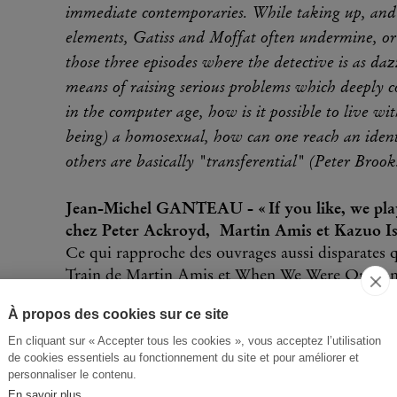
immediate contemporaries. While taking up, and 
elements, Gatiss and Moffat often undermine, or
those three episodes where the detective is as dazz
means of raising serious problems which deeply 
in the computer age, how is it possible to live 
being) a homosexual, how can one reach an identi
others are basically "transferential" (Peter Brook
Jean-Michel GANTEAU - « If you like, we play 
chez Peter Ackroyd, Martin Amis et Kazuo I
Ce qui rapproche des ouvrages aussi disparate
Train de Martin Amis et When We Were Orphans 
de détectives « en souffrance » : qu'il s'agisse d
À propos des cookies sur ce site
narratrice mélancolique de Night Train, ou encor
En cliquant sur « Accepter tous les cookies », vous acceptez l’utilisation
d'un passé qu'il achoppe à se remémorer chez Ishi
de cookies essentiels au fonctionnement du site et pour améliorer et
de convoquer celle du trauma, de l'événement en 
personnaliser le contenu.
lequel ne parvient pas à, précisément, passer. Dan
En savoir plus