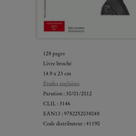
128
pages
Livre broché
14.9 x 23 cm
Études anglaises
Parution :
30/01/2012
CLIL : 3146
EAN13 :
9782252038048
Code distributeur : 41190