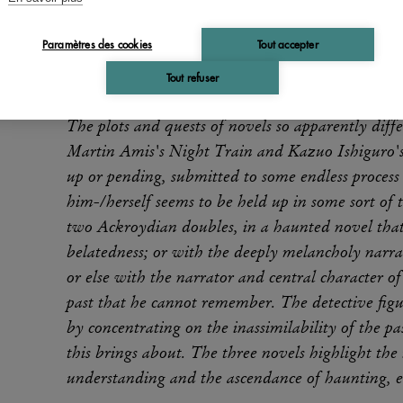
l'ellipse de l'intrigue traditionnelle et exacerbe
une inépuisable répétition. Les figures de détecti
Paramètres des cookies
Tout accepter
l'intrigue est symptôme du vide. Récits de l'imposs
Tout refuser
l'entendement, et de la hantise, les romans polici
qui scelle la vulnérabilité ordinaire du sujet con
The plots and quests of novels so apparently di
Martin Amis's Night Train and Kazuo Ishiguro
up or pending, submitted to some endless process o
him-/herself seems to be held up in some sort of t
two Ackroydian doubles, in a haunted novel that i
belatedness; or with the deeply melancholy narr
or else with the narrator and central character
past that he cannot remember. The detective figure
by concentrating on the inassimilability of the p
this brings about. The three novels highlight the i
understanding and the ascendance of haunting, 