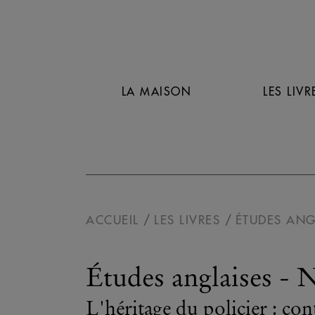
LA MAISON
LES LIVR
ACCUEIL
LES LIVRES
ÉTUDES ANG
Études anglaises - 
L'héritage du policier : co