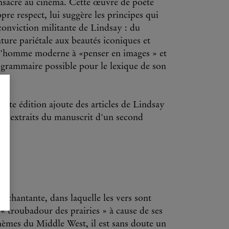
onsacré au cinéma. Cette œuvre de poète
re respect, lui suggère les principes qui
conviction militante de Lindsay : du
ture pariétale aux beautés iconiques et
e l'homme moderne à «penser en images » et
 grammaire possible pour le lexique de son
ente édition ajoute des articles de Lindsay
es extraits du manuscrit d'un second
 chantante, dans laquelle les vers sont
« troubadour des prairies » à cause de ses
hèmes du Middle West, il est sans doute un