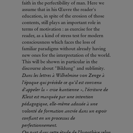
faith in the perfectibility of man. Here we
assume that in his Œuvre the reader's
education, in spite of the erosion of those
contents, still plays an important role in
terms of motivation : as exercise for the
reader, as a kind of stress test for modern
consciousness which faces the loss of
familiar paradigms without already having
new ones for the interpretation of the world.
This will be shown in particular in the
discourse about "Bildung" and sublimity.
Dans les lettres à Wilhelmine von Zenge à
l'époque qui précède ce qu'il est convenu
d'appeler la « crise kantienne », l'écriture de
Kleist est marquée par une intention
pédagogique, elle-même adossée à une
volonté de formation ancrée dans un espoir
confiant en un processus de
perfectionnement.
On part dans cette étude de l'hypothèse selon