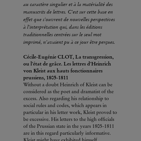
au caractère singulier et à la matérialité des
manuscrits de lettres. C'est sur cette base en
effet que s'ouvrent de nouvelles perspectives
à l'interprétation qui, dans les éditions
traditionnelles centrées sur le seul mot
imprimé, n'avaient pu à ce jour être perçues.
Cécile-Eugénie CLOT, La transgression,
ou l'état de grâce. Les lettres d'Heinrich
von Kleist aux hauts fonctionnaires
prussiens, 1805-1811
Without a doubt Heinrich of Kleist can be
considered as the poet and dramatist of the
excess. Also regarding his relationship to
social rules and codes, which appears in
particular in his letter work, Kleist proved to
be excessive. His letters to the high officials
of the Prussian state in the years 1805-1811
are in this regard particularly informative.
Kleist might have exhibited himself