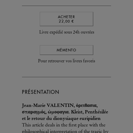
ACHETER
22,00 €
Livre expédié sous 24h ouvrées
MÉMENTO
Pour retrouver vos livres favoris
PRÉSENTATION
Jean-Marie VALENTIN, ὀρειϐασια,
σπαραγµός, ὠµοφαγια. Kleist, Penthésilée
et le retour du dionysiaque euripidien
This article deals in the first place with the
philosophical interpretation of the tragic by