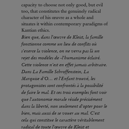
capacity to choose not only good, but evil
too, that constitutes the genuinely radical
character of his œuvre as a whole and
situates it within contemporary paradigms of
Kantian ethics.
Bien que, dans l'œuvre de Kleist, la famille
fonctionne comme un lieu de conflits où
s'exerce la violence, on ne verra pas là un
rejet des modèles de -l'humanisme éclairé.
Cette violence n'est en effet jamais arbitraire.
Dans La Famille Schroffenstein, La
Marquise d'O… et l'Enfant trouvé, les
protagonistes sont confrontés à la possibilité
de faire le mal. Et ces trois exemples font voir
que l'autonomie morale réside précisément
dans la liberté, non seulement d'opter pour le
bien, mais aussi de se vouer au mal. C'est
cela qui constitue le caractère véritablement
radical de toute l'œuvre de Kleist et