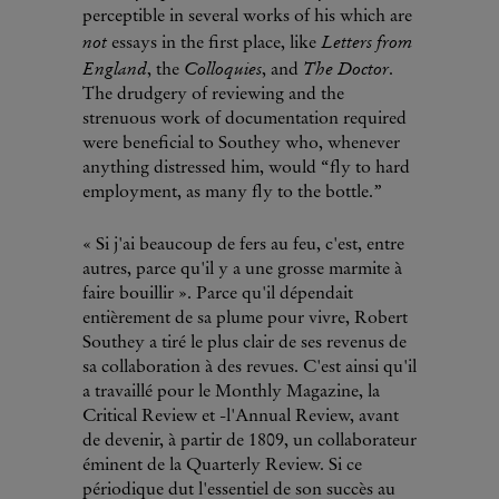
perceptible in several works of his which are
not
Letters from
essays in the first place, like
England
Colloquies
The Doctor
, the
, and
.
The drudgery of reviewing and the
strenuous work of documentation required
were beneficial to Southey who, whenever
anything distressed him, would “fly to hard
employment, as many fly to the bottle.”
« Si j'ai beaucoup de fers au feu, c'est, entre
autres, parce qu'il y a une grosse marmite à
faire bouillir ». Parce qu'il dépendait
entièrement de sa plume pour vivre, Robert
Southey a tiré le plus clair de ses revenus de
sa collaboration à des revues. C'est ainsi qu'il
a travaillé pour le Monthly Magazine, la
Critical Review et -l'Annual Review, avant
de devenir, à partir de 1809, un collaborateur
éminent de la Quarterly Review. Si ce
périodique dut l'essentiel de son succès au