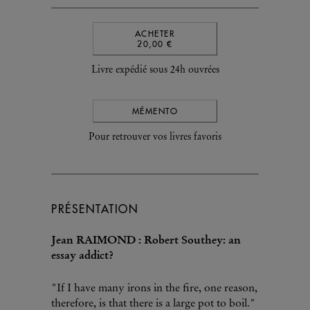
ACHETER
20,00 €
Livre expédié sous 24h ouvrées
MÉMENTO
Pour retrouver vos livres favoris
PRÉSENTATION
Jean RAIMOND : Robert Southey: an
essay addict?
"If I have many irons in the fire, one reason,
therefore, is that there is a large pot to boil."