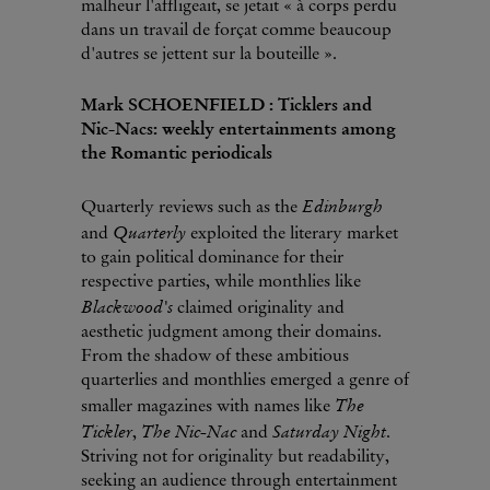
malheur l'affligeait, se jetait « à corps perdu
dans un travail de forçat comme beaucoup
d'autres se jettent sur la bouteille ».
Mark SCHOENFIELD : Ticklers and
Nic-Nacs: weekly entertainments among
the Romantic periodicals
Edinburgh
Quarterly reviews such as the
Quarterly
and
exploited the literary market
to gain political dominance for their
respective parties, while monthlies like
Blackwood's
claimed originality and
aesthetic judgment among their domains.
From the shadow of these ambitious
quarterlies and monthlies emerged a genre of
The
smaller magazines with names like
Tickler
The Nic-Nac
Saturday Night
,
and
.
Striving not for originality but readability,
seeking an audience through entertainment