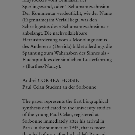
Mayröckers vom Umhalsen der
Sperlingswand, oder 1 Schumannwahnsinn.
Der Kommentar verdeutlicht, wie der Name
(Eigenname) im Verfall liegt, was den
Schreibgestus des « Schumannwahnsinns »
anbelangt. Die nachvollziehbare
Herausforderung vom « Monolinguismus
des Anderen » (Derrida) bildet allerdings die
Spannung zum Wahrhaben des Sinnes als «
Fluchtpunktes der sinnlichen Lusterfahrung
» (Barthes/Nancy).
Andrei CORBEA-HOISIE
Paul Celan Student an der Sorbonne
The paper represents the first biographical
synthesis dedicated to the university studies
of the young Paul Celan, registered at
Sorbonne immediately after his arrival in
Paris in the summer of 1945, that is more
than half of year after he had left Romania.