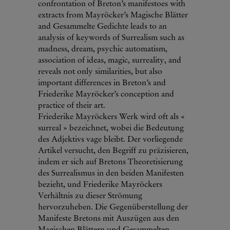
confrontation of Breton’s manifestoes with
extracts from Mayröcker’s Magische Blätter
and Gesammelte Gedichte leads to an
analysis of keywords of Surrealism such as
madness, dream, psychic automatism,
association of ideas, magic, surreality, and
reveals not only similarities, but also
important differences in Breton’s and
Friederike Mayröcker’s conception and
practice of their art.
Friederike Mayröckers Werk wird oft als «
surreal » bezeichnet, wobei die Bedeutung
des Adjektivs vage bleibt. Der vorliegende
Artikel versucht, den Begriff zu präzisieren,
indem er sich auf Bretons Theoretisierung
des Surrealismus in den beiden Manifesten
bezieht, und Friederike Mayröckers
Verhältnis zu dieser Strömung
hervorzuheben. Die Gegenüberstellung der
Manifeste Bretons mit Auszügen aus den
Magischen Blättern und Gesammelten