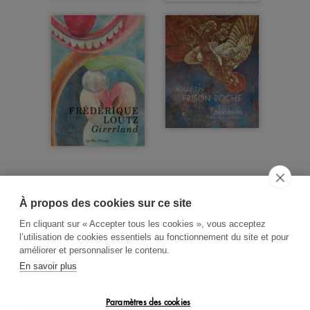
À propos des cookies sur ce site
ACCUEIL
CGV
CONTACT
En cliquant sur « Accepter tous les cookies », vous acceptez
RECHERCHE THÉMATIQUE
l’utilisation de cookies essentiels au fonctionnement du site et pour
améliorer et personnaliser le contenu.
RIGHTS & PERMISSIONS
En savoir plus
MENTIONS LÉGALES
Paramètres des cookies