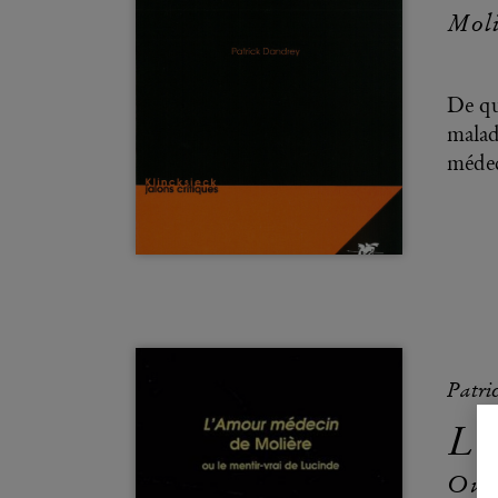
Moli
De qu
malad
médec
Patri
L'
Ou l