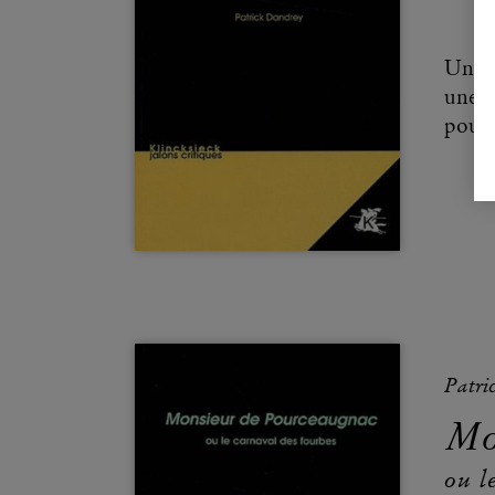
Un pè
une s
pour 
Patri
Mo
ou l