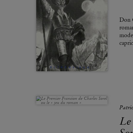
Don Q
roman
moder
capri
Patri
Le
Sor