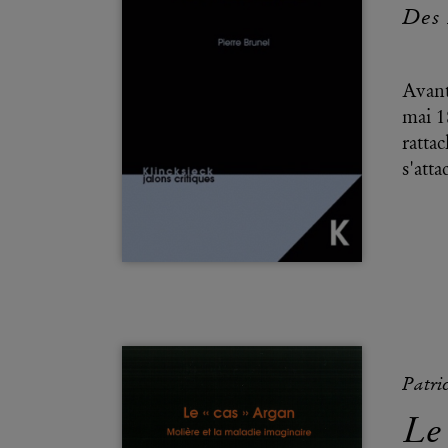
Des 
Avant
mai 1
ratta
s'atta
Patri
Le