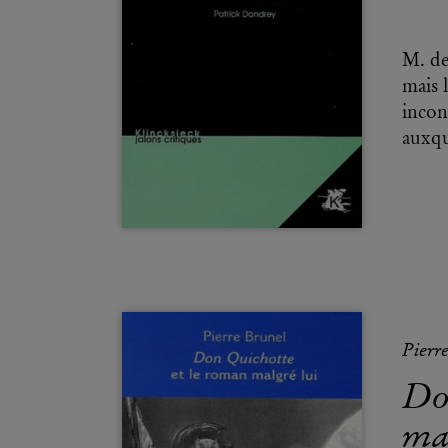
M. de
mais 
incong
auxqu
Pierr
Do
ma