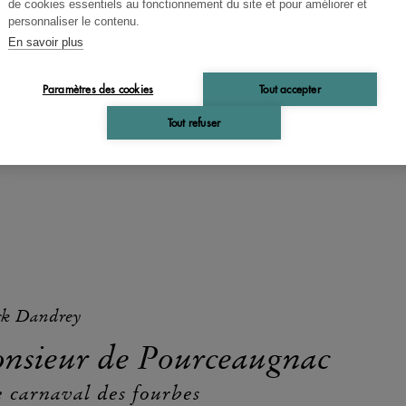
de cookies essentiels au fonctionnement du site et pour améliorer et
personnaliser le contenu.
En savoir plus
re autoritaire, une fille amoureuse, un prétendant hardi
ervante futée — l'équation est banale et sa résolution ais
Paramètres des cookies
Tout accepter
qui a déjà composé Le Médecin...
Tout refuser
ck Dandrey
nsieur de Pourceaugnac
e carnaval des fourbes