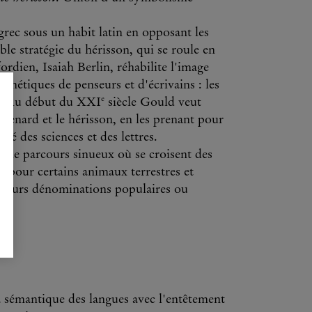
grec sous un habit latin en opposant les
le stratégie du hérisson, qui se roule en
ordien, Isaiah Berlin, réhabilite l'image
thétiques de penseurs et d'écrivains : les
e
es. Au début du XXI
siècle Gould veut
 renard et le hérisson, en les prenant pour
é des sciences et des lettres.
t le parcours sinueux où se croisent des
 pour certains animaux terrestres et
t leurs dénominations populaires ou
a sémantique des langues avec l'entêtement