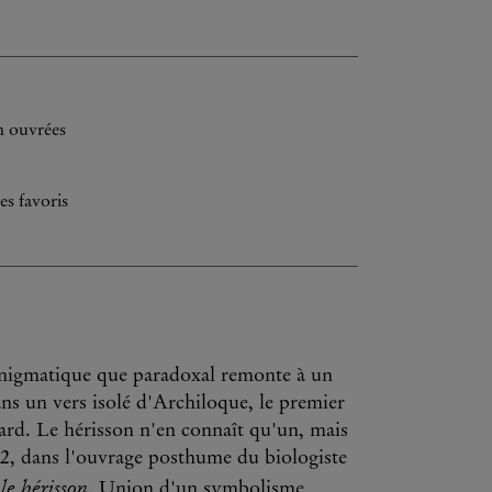
h ouvrées
es favoris
 énigmatique que paradoxal remonte à un
ans un vers isolé d'Archiloque, le premier
enard. Le hérisson n'en connaît qu'un, mais
002, dans l'ouvrage posthume du biologiste
le hérisson
. Union d'un symbolisme