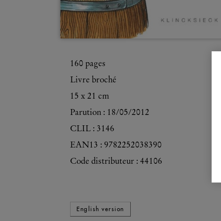
160
pages
Livre broché
15 x 21 cm
Parution :
18/05/2012
CLIL : 3146
EAN13 :
9782252038390
Code distributeur : 44106
English version