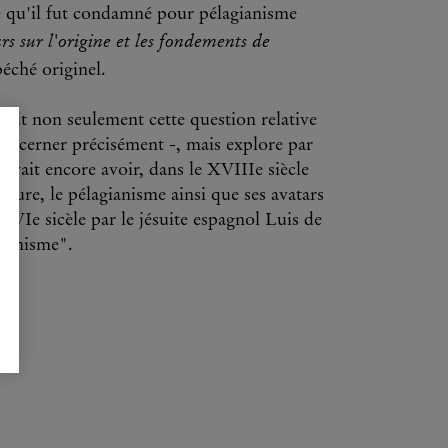
e qu'il fut condamné pour pélagianisme
rs sur l'origine et les fondements de
péché originel.
it non seulement cette question relative
le à cerner précisément -, mais explore par
ouvait encore avoir, dans le XVIIIe siècle
Nature, le pélagianisme ainsi que ses avatars
XVIe sicèle par le jésuite espagnol Luis de
gianisme".