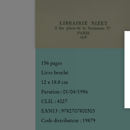
156
pages
Livre broché
12 x 18.8 cm
Parution :
01/04/1956
CLIL : 4027
EAN13 :
9782707800503
Code distributeur : 19879