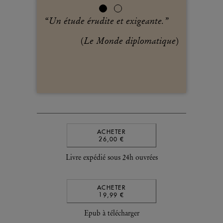
 est
“
Un étude érudite et exigeante.
”
ès
Le Monde diplomatique
(
)
 Monde
)
ACHETER
26,00 €
Livre expédié sous 24h ouvrées
ACHETER
19,99 €
Epub à télécharger